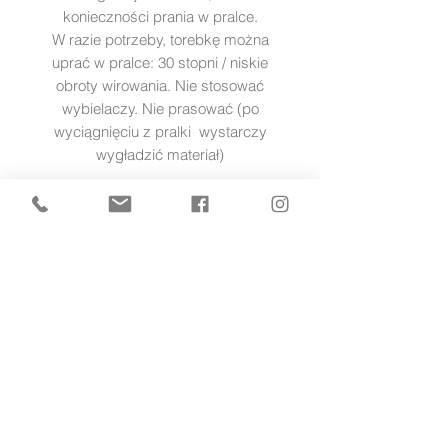
konieczności prania w pralce.
W razie potrzeby, torebkę można
uprać w pralce: 30 stopni / niskie
obroty wirowania. Nie stosować
wybielaczy. Nie prasować (po
wyciągnięciu z pralki wystarczy
wygładzić materiał)
POMOC
zwroty i reklamacje
PŁATNOŚĆ I DOSTAWA
formy płatności
czas i koszty dostawy
INFORMACJE