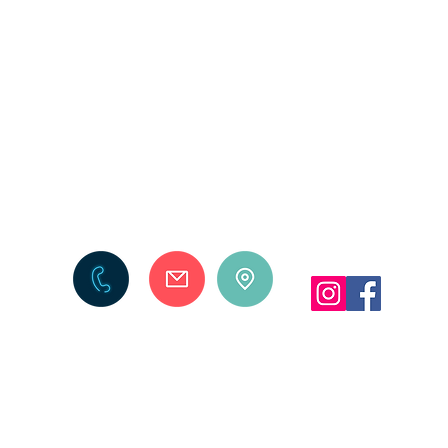
POMOC
PŁATNOŚĆ I DOSTAWA
INFO
zwroty i reklamacje
formy płatności
regul
polit
czas i koszty dostawy
czas realizacji zamówienia