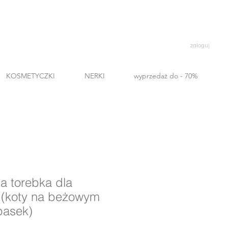
zaloguj
KOSMETYCZKI
NERKI
wyprzedaż do - 70%
 torebka dla
 (koty na beżowym
 pasek)