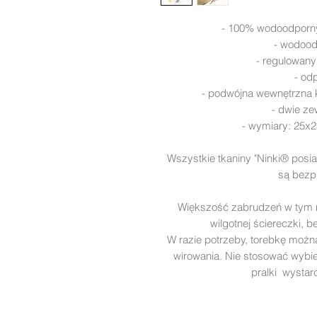
- 100% wodoodporny 
- wodoo
- regulowany
- od
- podwójna wewnętrzna k
- dwie ze
- wymiary: 25x
Wszystkie tkaniny "Ninki® posia
są bezpi
Większość zabrudzeń w tym 
wilgotnej ściereczki, b
W razie potrzeby, torebkę można 
wirowania. Nie stosować wybie
pralki wystar