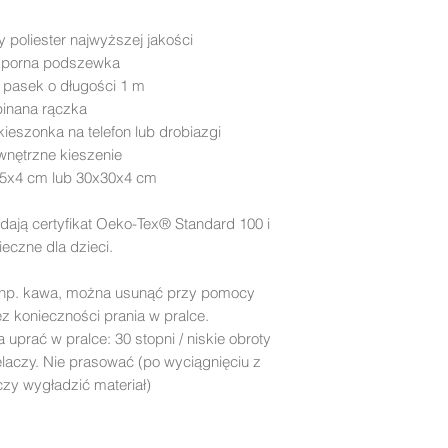
poliester najwyższej jakości
dporna podszewka
 pasek o długości 1 m
pinana rączka
ieszonka na telefon lub drobiazgi
wnętrzne kieszenie
25x4 cm lub 30x30x4 cm
dają certyfikat Oeko-Tex® Standard 100 i
eczne dla dzieci.
np. kawa, można usunąć przy pomocy
ez konieczności prania w pralce.
uprać w pralce: 30 stopni / niskie obroty
laczy. Nie prasować (po wyciągnięciu z
czy wygładzić materiał)