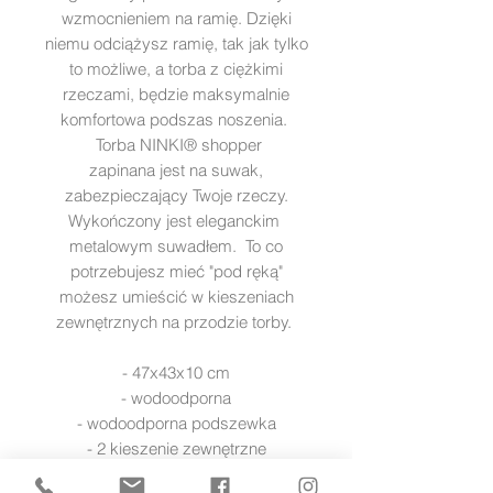
wzmocnieniem na ramię. Dzięki
niemu odciążysz ramię, tak jak tylko
to możliwe, a torba z ciężkimi
rzeczami, będzie maksymalnie
komfortowa podszas noszenia.
Torba NINKI® shopper
zapinana jest na suwak,
zabezpieczający Twoje rzeczy.
Wykończony jest eleganckim
metalowym suwadłem. To co
potrzebujesz mieć "pod ręką"
możesz umieścić w kieszeniach
zewnętrznych na przodzie torby.
- 47x43x10 cm
- wodoodporna
- wodoodporna podszewka
- 2 kieszenie zewnętrzne
- 5 kieszenie wewnętrznych