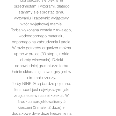
lubi otaczać się pięknymi
przedmiotami i wzorami, dlatego
staramy się sprostać temu
wyzwaniu i zapewnić wyjątkowy
wzór, wyjątkowej mamie.
Torba wykonana została z trwałego,
wodoodpornego materiału,
odpornego na zabrudzenia i tarcie.
W razie potrzeby organizer można
uprać w pralce (30 stopni, niskie
obroty wirowania). Dzięki
odpowiedniej gramaturze torba
ładnie układa się, nawet gdy jest w
nim mało rzeczy.
Torby NINKI® są bardzo pojemne.
Ten model jest największym, jaki
znajdziecie w naszej kolekcji. W
środku zaprojektowaliśmy 5
kieszeni (3 małe i 2 duże) +
dodatkowe dwie duże kieszenie na