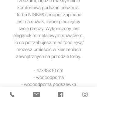
rzeczami, będzie maksymalnie
komfortowa podszas noszenia.
Torba NINKI® shopper zapinana
jest na suwak, zabezpieczający
Twoje rzeczy. Wykończony jest
eleganckim metalowym suwadłem.
To co potrzebujesz mieć "pod ręką"
możesz umieścić w kieszeniach
zewnętrznych na przodzie torby.
- 47x43x10 cm
- wodoodporna
- wodoodporna podszewka
- 2 kieszenie zewnętrzne
- 5 kieszenie wewnętrznych
- szeroki regulowany pasek o
długości do 1 m z dodatkowym
wzmocnieniem na ramię (w
zestawie)
- regulowane zaczepy do wózka