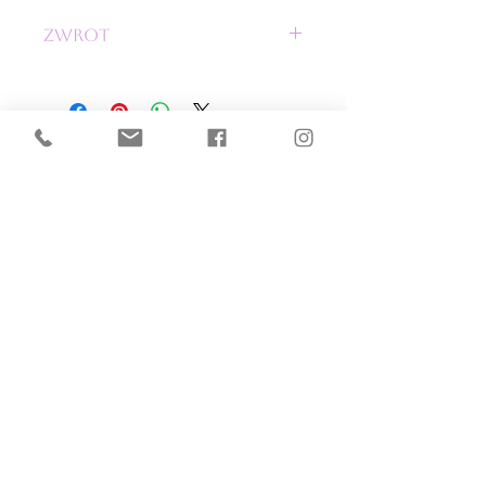
zwrot
nerkę/sasztkę możesz zwrócić w
ciągu 30 dni. Pamiętaj, że produkt
nie może nosić śladów
użytkowania. Nie zapomnił
dołączyć paragonu.
POMOC
zwroty i reklamacje
PŁATNOŚĆ I DOSTAWA
formy płatności
czas i koszty dostawy
INFORMACJE
O NAS
regulaminy
o NINKI
polityka prywatności