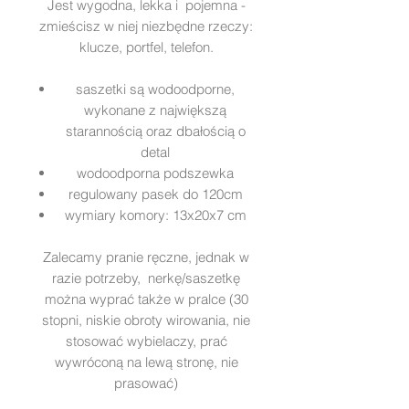
Jest wygodna, lekka i pojemna -
zmieścisz w niej niezbędne rzeczy:
klucze, portfel, telefon.
saszetki są wodoodporne,
wykonane z największą
starannością oraz dbałością o
detal
wodoodporna podszewka
regulowany pasek do 120cm
wymiary komory: 13x20x7 cm
Zalecamy pranie ręczne, jednak w
razie potrzeby, nerkę/saszetkę
można wyprać także w pralce (30
stopni, niskie obroty wirowania, nie
stosować wybielaczy, prać
wywróconą na lewą stronę, nie
prasować)