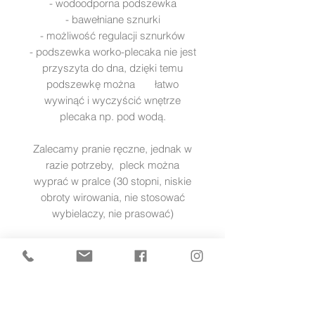
- wodoodporna podszewka
- bawełniane sznurki
- możliwość regulacji sznurków
- podszewka worko-plecaka nie jest
przyszyta do dna, dzięki temu
podszewkę można łatwo
wywinąć i wyczyścić wnętrze
plecaka np. pod wodą.
Zalecamy pranie ręczne, jednak w
razie potrzeby, pleck można
wyprać w pralce (30 stopni, niskie
obroty wirowania, nie stosować
wybielaczy, nie prasować)
zwrot
Worko - plecak możesz zwrócić w
ciągu 30 dni. Pamiętaj, że nie może