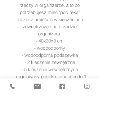
rzeczy w organizerze, a to co
potrzebujesz mieć "pod ręką"
możesz umieścić w kieszeniach
zewnętrznych na przodzie
organizera.
- 40x30x8 cm
- wodoodporny
- wodoodporna podszewka
- 2 kieszenie zewnętrzne
- 5 kieszenie wewnętrznych
- regulowany pasek o długości do 1
m (w zestawie)
- regulowane zaczepy do wózka
2szt. (w zestawie) uniwersalne -
pasują do każdego typu wózka.
zwrot