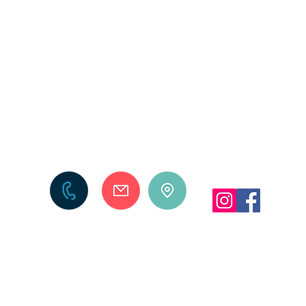
POMOC
PŁATNOŚĆ I DOSTAWA
INFO
zwroty i reklamacje
formy płatności
regul
polit
czas i koszty dostawy
czas realizacji zamówienia