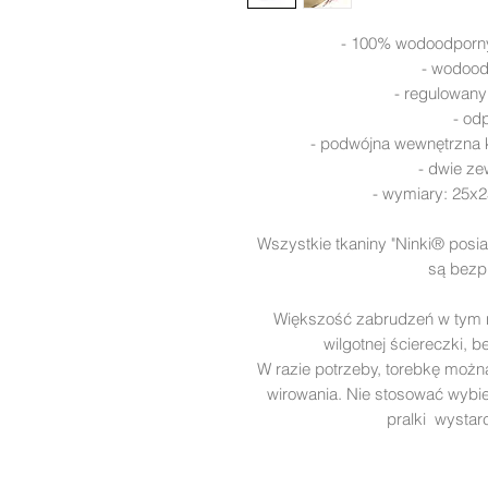
- 100% wodoodporny 
- wodoo
- regulowany
- od
- podwójna wewnętrzna k
- dwie ze
- wymiary: 25x
Wszystkie tkaniny "Ninki® posia
są bezpi
Większość zabrudzeń w tym 
wilgotnej ściereczki, b
W razie potrzeby, torebkę można 
wirowania. Nie stosować wybie
pralki wystar