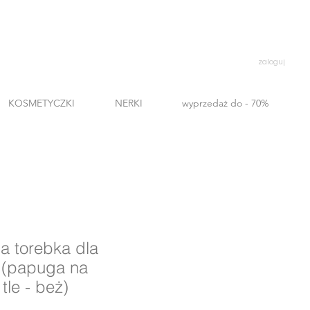
zaloguj
KOSMETYCZKI
NERKI
wyprzedaż do - 70%
 torebka dla
 (papuga na
le - beż)