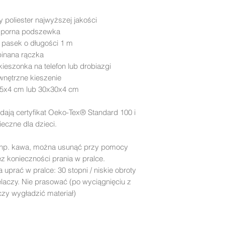
poliester najwyższej jakości
dporna podszewka
 pasek o długości 1 m
pinana rączka
ieszonka na telefon lub drobiazgi
wnętrzne kieszenie
25x4 cm lub 30x30x4 cm
dają certyfikat Oeko-Tex® Standard 100 i
eczne dla dzieci.
np. kawa, można usunąć przy pomocy
ez konieczności prania w pralce.
uprać w pralce: 30 stopni / niskie obroty
laczy. Nie prasować (po wyciągnięciu z
czy wygładzić materiał)