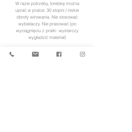
W razie potrzeby, torebkę można
uprać w pralce: 30 stopni / niskie
obroty wirowania. Nie stosować
wybielaczy. Nie prasować (po
wyciągnięciu z pralki wystarczy
wygładzić materiał)
POMOC
zwroty i reklamacje
PŁATNOŚĆ I DOSTAWA
formy płatności
czas i koszty dostawy
INFORMACJE
O NAS