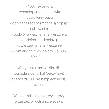
- 100% ekoskóra
- wodoodporna podszewka
- regulowany pasek
- odpinana rączka (można ją odpiąć
całkowicie)
- podwójna wewnętrzna kieszonka
na telefon lub drobiazgi
- dwie zewnętrzne kieszenie
- wymiary: 25 x 25 x 4 cm lub 30 x
30 x 4 cm
Wszystkie tkaniny "Ninki®"
posiadają certyfikat Oeko-Tex®
Standard 100 i są bezpieczne dla
dzieci.
W razie zabrudzenia, wystarczy
przetrzeć wilgotną ściereczką.