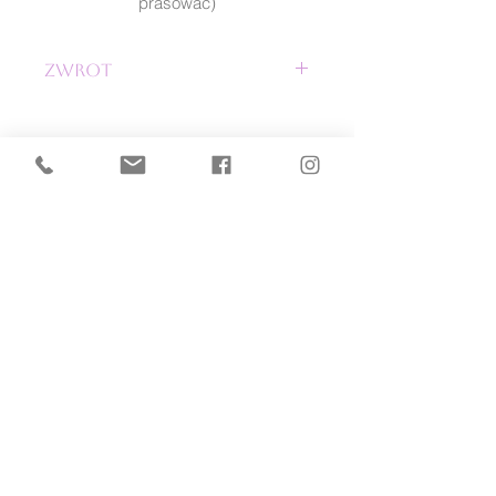
prasować)
zwrot
nerkę/sasztkę możesz zwrócić w
ciągu 30 dni. Pamiętaj, że produkt
nie może nosić śladów
użytkowania. Nie zapomnił
dołączyć paragonu.
POMOC
zwroty i reklamacje
PŁATNOŚĆ I DOSTAWA
formy płatności
czas i koszty dostawy
INFORMACJE
O NAS
regulaminy
o NINKI