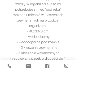
rzeczy w organizerze, a to co
potrzebujesz mieć "pod ręką"
możesz umieścić w kieszeniach
zewnętrznych na przodzie
organizera.
- 40x30x8 cm
- wodoodporny
- wodoodporna podszewka
- 2 kieszenie zewnętrzne
- 5 kieszenie wewnętrznych
- regulowany pasek o długości do 1
m (w zestawie)
- regulowane zaczepy do wózka
2szt. (w zestawie) uniwersalne -
pasują do każdego typu wózka.
zwrot