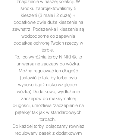
znajdziecie w naszej kolekcji. W
środku zaprojektowaliśmy 5
kieszeni (3 małe i 2 duże) +
dodatkowe dwie duże kieszenie na
zewnątrz. Podszewka i kieszenie są
wodoodporne co zapewnia
dodatkoą ochronę Twoich rzeczy w
torbie.
To, co wyróżnia torby NINKI ®, to
uniwersalne zaczepy do wózka.
Można regulować ich długość
(ustawić je tak, by torba była
wysoko bądź nisko względem
wózka) Dodatkowo, wydłużenie
zaczepów do maksymalnej
długości, umożliwia "zaczepienie na
pętelkę" tak jak w standardowych
torbach.
Do każdej torby, dołączamy również
regulowany pasek z dodatkowym