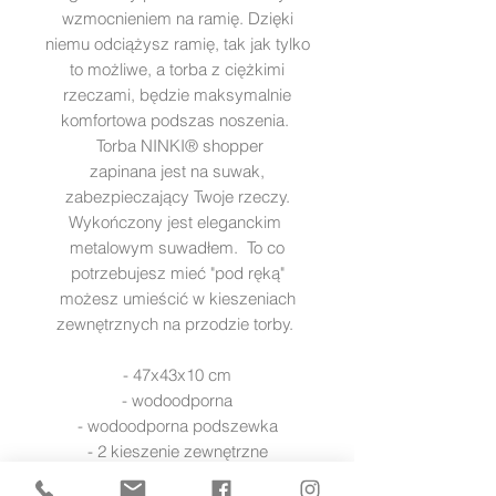
wzmocnieniem na ramię. Dzięki
niemu odciążysz ramię, tak jak tylko
to możliwe, a torba z ciężkimi
rzeczami, będzie maksymalnie
komfortowa podszas noszenia.
Torba NINKI® shopper
zapinana jest na suwak,
zabezpieczający Twoje rzeczy.
Wykończony jest eleganckim
metalowym suwadłem. To co
potrzebujesz mieć "pod ręką"
możesz umieścić w kieszeniach
zewnętrznych na przodzie torby.
- 47x43x10 cm
- wodoodporna
- wodoodporna podszewka
- 2 kieszenie zewnętrzne
- 5 kieszenie wewnętrznych